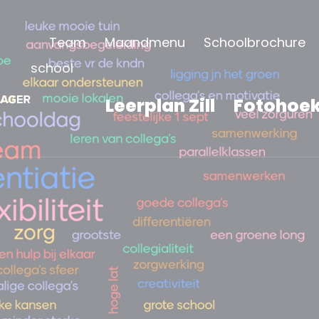
Team
Maandmenu
Schoolbrochure
school
Leerplan Zill
Fotohoe